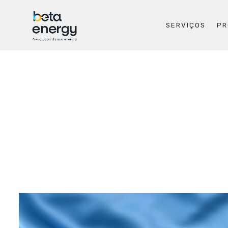
SERVIÇOS
PR
Blog
In every project, our focus is communication, mee
/
Home
Beta Energy