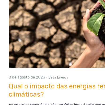
8 de agosto de 2023
-
Beta Energy
Qual o impacto das energias r
climáticas?
As energias renováveis são um fator importante nos a