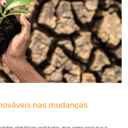
enováveis nas mudanças
cordos climáticos realizados, mas como será que o