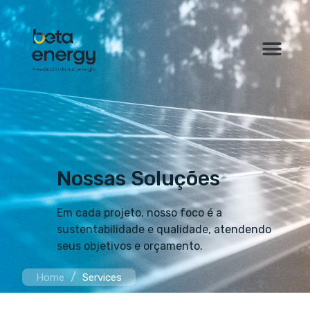
Nossas Soluções
Em cada projeto, nosso foco é a
sustentabilidade e qualidade, atendendo
seus objetivos e orçamento.
/
Home
Services